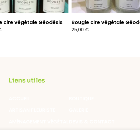
e cire végétale Géodésis
Bougie cire végétale Géod
€
25,00
€
Liens utiles
ACCUEIL
BOUTIQUE
ARTISAN FLEURISTE
GALERIE
AMÉNAGEMENT VÉGÉTAL
DEVIS & CONTACT
BLOG
MON COMPTE