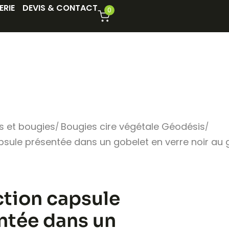
ERIE
DEVIS & CONTACT
0
s et bougies
Bougies cire végétale Géodésis
psule présentée dans un gobelet en verre noir au
ction capsule
ntée dans un