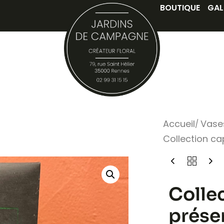
BOUTIQUE
GAL
Accueil
Vase
Collection ca
Colle
prése