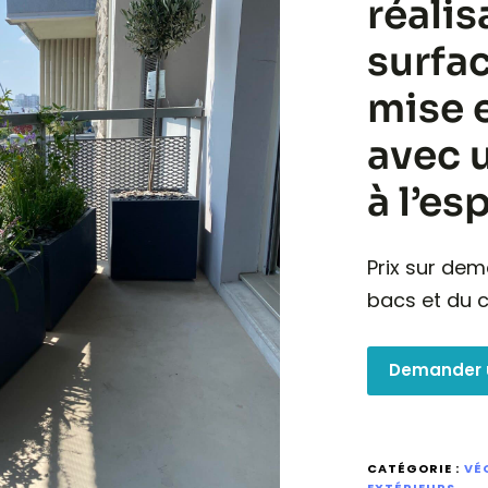
réalis
surfac
mise 
avec 
à l’es
Prix sur dem
bacs et du c
Demander 
CATÉGORIE :
VÉ