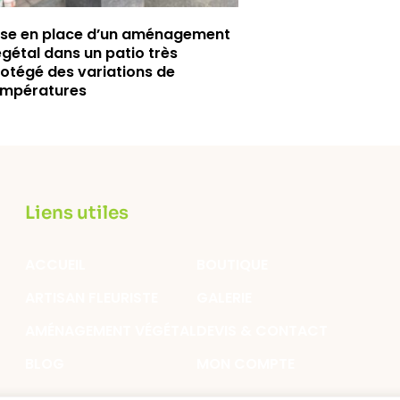
ise en place d’un aménagement
gétal dans un patio très
otégé des variations de
empératures
Liens utiles
ACCUEIL
BOUTIQUE
ARTISAN FLEURISTE
GALERIE
AMÉNAGEMENT VÉGÉTAL
DEVIS & CONTACT
BLOG
MON COMPTE