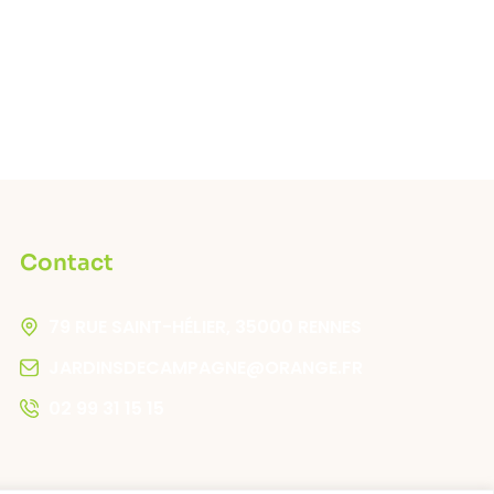
Contact
79 RUE SAINT-HÉLIER, 35000 RENNES
JARDINSDECAMPAGNE@ORANGE.FR
02 99 31 15 15