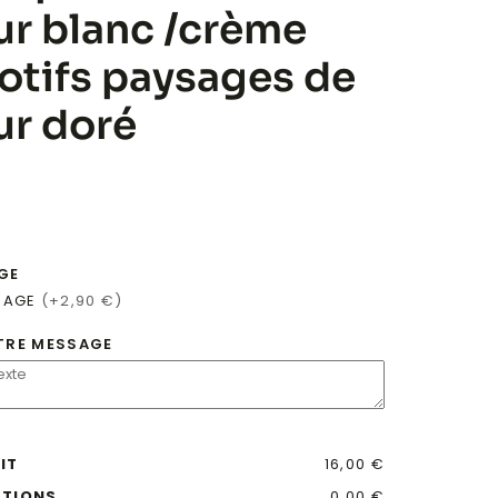
ur blanc /crème
otifs paysages de
ur doré
GE
SAGE
(+2,90 €)
TRE MESSAGE
IT
16,00 €
PTIONS
0,00 €