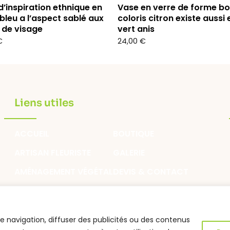
d’inspiration ethnique en
Vase en verre de forme bo
bleu a l’aspect sablé aux
coloris citron existe aussi 
s de visage
vert anis
€
24,00
€
Liens utiles
ACCUEIL
BOUTIQUE
ARTISAN FLEURISTE
GALERIE
AMÉNAGEMENT VÉGÉTAL
DEVIS & CONTACT
BLOG
MON COMPTE
e navigation, diffuser des publicités ou des contenus