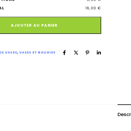
AL
16,00 €
AJOUTER AU PANIER
OS VASES
,
VASES ET BOUGIES
Descr