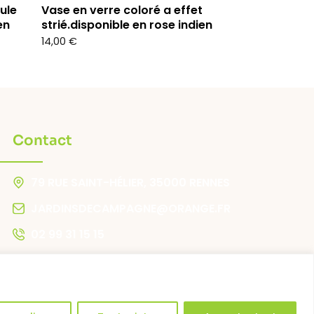
ule
Vase en verre coloré a effet
Vase « tiag »
en
strié.disponible en rose indien
39,00
€
14,00
€
Contact
79 RUE SAINT-HÉLIER, 35000 RENNES
JARDINSDECAMPAGNE@ORANGE.FR
02 99 31 15 15