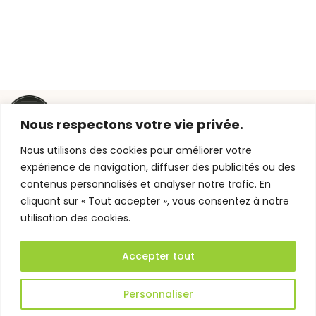
Liens
Contact
Nous respectons votre vie privée.
utiles
Nous utilisons des cookies pour améliorer votre
Jardins de
79 RUE SAINT-
Campagne,
ACCUEIL
BOUTIQUE
HÉLIER, 35000
expérience de navigation, diffuser des publicités ou des
vos
RENNES
contenus personnalisés et analyser notre trafic. En
ARTISAN
GALERIE
artisans
JARDINSDECAMP
cliquant sur « Tout accepter », vous consentez à notre
FLEURISTE
fleuristes
DEVIS &
utilisation des cookies.
02 99 31 15 15
Rennais à
AMÉNAGEMENT
CONTACT
votre
VÉGÉTAL
MON
service
Accepter tout
BLOG
COMPTE
JARDINS DE
Mentions légales
Personnaliser
CAMPAGNE —
Politique de
Réalisé par