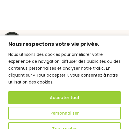
Liens
Contact
Nous respectons votre vie privée.
utiles
Nous utilisons des cookies pour améliorer votre
Jardins de
79 RUE SAINT-
Campagne,
ACCUEIL
BOUTIQUE
HÉLIER, 35000
expérience de navigation, diffuser des publicités ou des
vos
RENNES
contenus personnalisés et analyser notre trafic. En
ARTISAN
GALERIE
artisans
JARDINSDECAMP
cliquant sur « Tout accepter », vous consentez à notre
FLEURISTE
fleuristes
DEVIS &
utilisation des cookies.
02 99 31 15 15
Rennais à
AMÉNAGEMENT
CONTACT
votre
VÉGÉTAL
MON
service
Accepter tout
BLOG
COMPTE
JARDINS DE
Mentions légales
Personnaliser
CAMPAGNE —
Politique de
Réalisé par
confidentialité
Tout rejeter